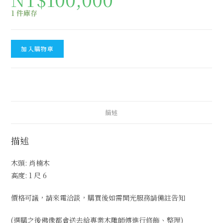
1 件庫存
加入購物車
描述
描述
木頭: 肖楠木
高度: 1 尺 6
價格可議，請來電洽談，購買後如需開光服務請備註告知
(選購之後佛像都會送去給專業木雕師傅進行修飾、整理)